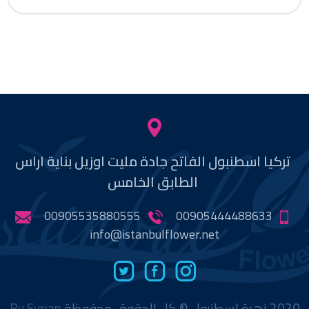
تركيا اسطنبول الفاتح جادة مليت اوزيل بناية اراس
الطابق الخامس
00905535880555
00905444488633
info@istanbulflower.net
2020 زهرة اسطنبول © كل الحقوق محفوظة
By Syrian