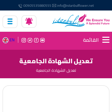
00905535880555
info@istanbulflower.net
القائمة
EN
تعديل الشهادة الجامعية
تعديل الشهادة الجامعية