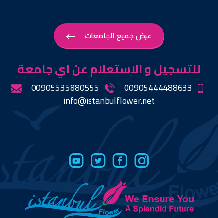
عرض جميع الجامعات
للتسجيل و الاستعلام عن اي جامعة
00905535880555
00905444488633
info@istanbulflower.net