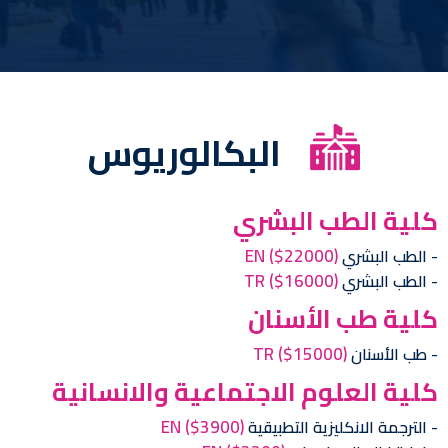
طالب التعلم هنا والحصول على معايير مهنية يمكن أن
تدمج نموذج الدراسة مع التدريب الأكاديمي والسريري،
وفق أعلى القيم الأخلاقية.
البكالوريوس
كلية الطب البشري
EN
($22000)
الطب البشري
TR
($16000)
الطب البشري
كلية طب الأسنان
TR
($15000)
طب الأسنان
كلية العلوم الاجتماعية والانسانية
EN
($3900)
الترجمة الانكليزية التطبيقية