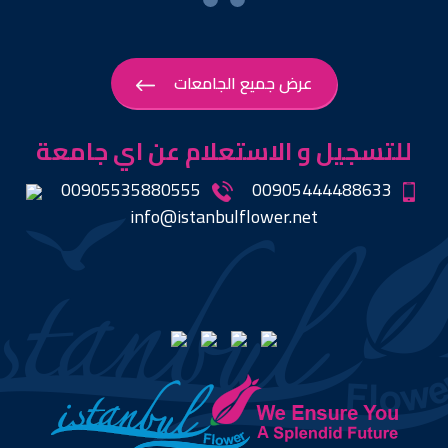
عرض جميع الجامعات
للتسجيل و الاستعلام عن اي جامعة
00905535880555
00905444488633
info@istanbulflower.net