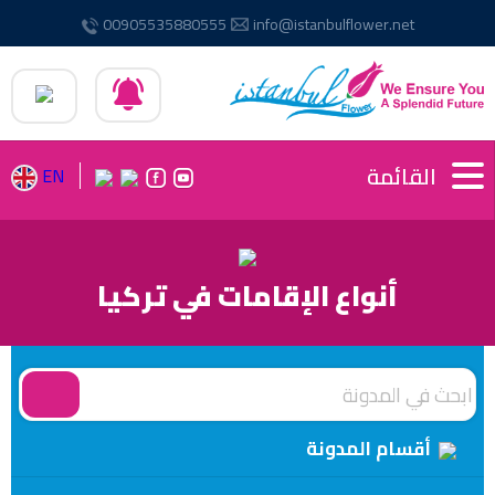
00905535880555
info@istanbulflower.net
القائمة
EN
أنواع الإقامات في تركيا
أقسام المدونة